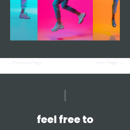
←
Previous Page
Next Page
→
feel free to