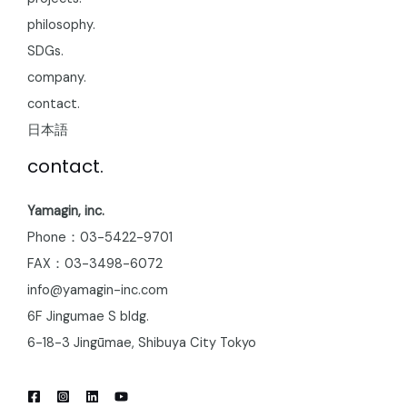
philosophy.
SDGs.
company.
contact.
日本語
contact.
Yamagin, inc.
Phone：03-5422-9701
FAX：03-3498-6072
info@yamagin-inc.com
6F Jingumae S bldg.
6-18-3 Jingūmae, Shibuya City Tokyo